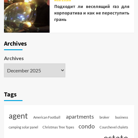
Real Estate
Подходит ли веселящий газ для
корпоратива и как не переступить
грань
Archives
Archives
Tags
agent
apartments
American Football
broker
business
condo
camping solar panel
Christmas Tree Types
Courchevel chalets
estate