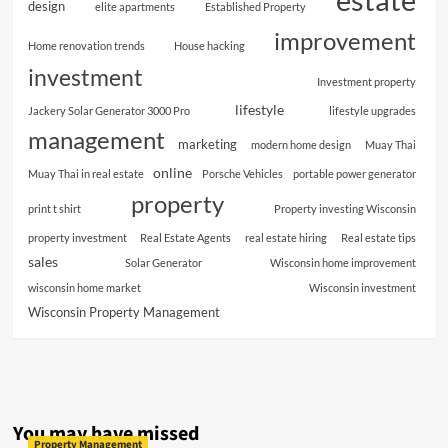
design
elite apartments
Established Property
improvement
Home renovation trends
House hacking
investment
Investment property
lifestyle
Jackery Solar Generator 3000 Pro
lifestyle upgrades
management
marketing
modern home design
Muay Thai
online
Muay Thai in real estate
Porsche Vehicles
portable power generator
property
print t shirt
Property investing Wisconsin
property investment
Real Estate Agents
real estate hiring
Real estate tips
sales
Solar Generator
Wisconsin home improvement
wisconsin home market
Wisconsin investment
Wisconsin Property Management
You may have missed
Property Management