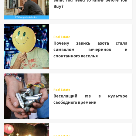
What You Need to Know Before You
Buy?
Real Estate
Почему закись азота стала
символом вечеринок и
спонтанного веселья
Real Estate
Веселящий газ в культуре
свободного времени