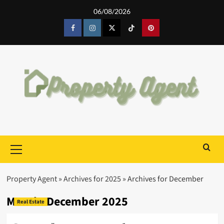
Skip
06/08/2026
to
content
Facebook
Instagram
Twitter
Tiktok
Pinterest
Primary
Menu
Property Agent
»
Archives for 2025
»
Archives for December
Month:
December 2025
Real Estate